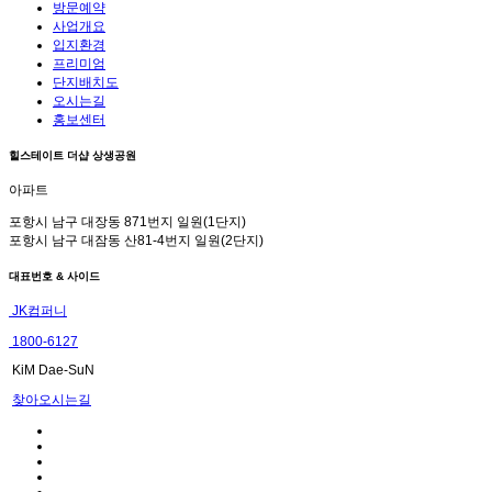
방문예약
사업개요
입지환경
프리미엄
단지배치도
오시는길
홍보센터
힐스테이트 더샵 상생공원
아파트
포항시 남구 대장동 871번지 일원(1단지)
포항시 남구 대잠동 산81-4번지 일원(2단지)
대표번호 & 사이드
JK컴퍼니
1800-6127
KiM Dae-SuN
찾아오시는길