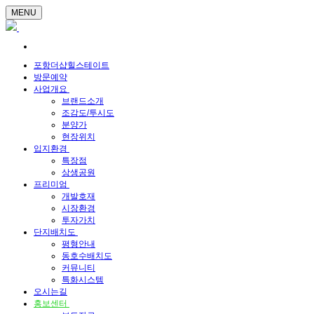
MENU
포항더샵힐스테이트
방문예약
사업개요
브랜드소개
조감도/투시도
분양가
현장위치
입지환경
특장점
상생공원
프리미엄
개발호재
시장환경
투자가치
단지배치도
평형안내
동호수배치도
커뮤니티
특화시스템
오시는길
홍보센터