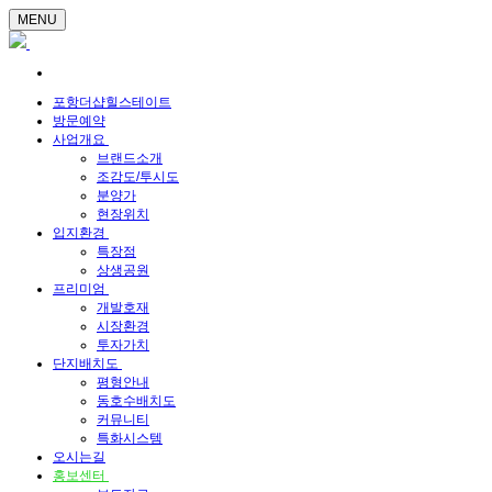
MENU
포항더샵힐스테이트
방문예약
사업개요
브랜드소개
조감도/투시도
분양가
현장위치
입지환경
특장점
상생공원
프리미엄
개발호재
시장환경
투자가치
단지배치도
평형안내
동호수배치도
커뮤니티
특화시스템
오시는길
홍보센터