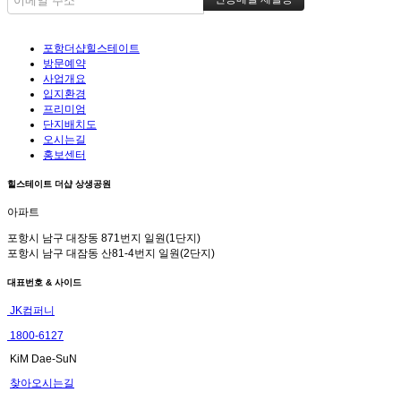
포항더샵힐스테이트
방문예약
사업개요
입지환경
프리미엄
단지배치도
오시는길
홍보센터
힐스테이트 더샵 상생공원
아파트
포항시 남구 대장동 871번지 일원(1단지)
포항시 남구 대잠동 산81-4번지 일원(2단지)
대표번호 & 사이드
JK컴퍼니
1800-6127
KiM Dae-SuN
찾아오시는길