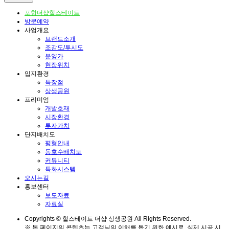
포항더샵힐스테이트
방문예약
사업개요
브랜드소개
조감도/투시도
분양가
현장위치
입지환경
특장점
상생공원
프리미엄
개발호재
시장환경
투자가치
단지배치도
평형안내
동호수배치도
커뮤니티
특화시스템
오시는길
홍보센터
보도자료
자료실
Copyrights © 힐스테이트 더샵 상생공원 All Rights Reserved.
※ 본 페이지의 콘텐츠는 고객님의 이해를 돕기 위한 예시로, 실제 시공 시