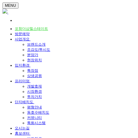
MENU
포항더샵힐스테이트
방문예약
사업개요
브랜드소개
조감도/투시도
분양가
현장위치
입지환경
특장점
상생공원
프리미엄
개발호재
시장환경
투자가치
단지배치도
평형안내
동호수배치도
커뮤니티
특화시스템
오시는길
홍보센터