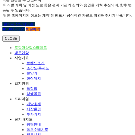
※ 개발 계획 및 예정 도로 등은 관계 기관의 심의와 승인을 거쳐 추진되며, 향후 변
동될 수 있습니다.
※ 본 홈페이지의 정보는 계약 전 반드시 공식적인 자료로 확인해주시기 바랍니다.
(클릭시 상담사연결)
☎ 1800-6127
방문예약
CLOSE
포항더샵힐스테이트
방문예약
사업개요
브랜드소개
조감도/투시도
분양가
현장위치
입지환경
특장점
상생공원
프리미엄
개발호재
시장환경
투자가치
단지배치도
평형안내
동호수배치도
커뮤니티