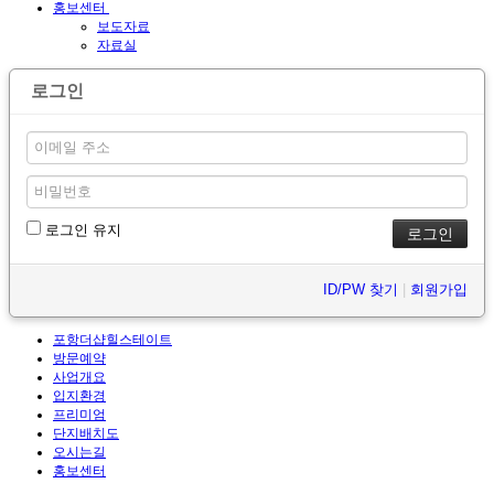
홍보센터
보도자료
자료실
로그인
로그인 유지
ID/PW 찾기
|
회원가입
포항더샵힐스테이트
방문예약
사업개요
입지환경
프리미엄
단지배치도
오시는길
홍보센터