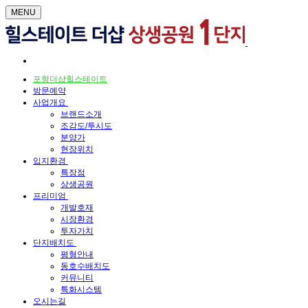
MENU
포항더샵힐스테이트
방문예약
사업개요
브랜드소개
조감도/투시도
분양가
현장위치
입지환경
특장점
상생공원
프리미엄
개발호재
시장환경
투자가치
단지배치도
평형안내
동호수배치도
커뮤니티
특화시스템
오시는길