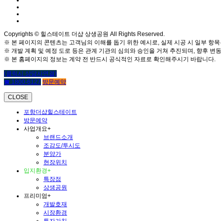
Copyrights © 힐스테이트 더샵 상생공원 All Rights Reserved.
※ 본 페이지의 콘텐츠는 고객님의 이해를 돕기 위한 예시로, 실제 시공 시 일부 항목
※ 개발 계획 및 예정 도로 등은 관계 기관의 심의와 승인을 거쳐 추진되며, 향후 변동
※ 본 홈페이지의 정보는 계약 전 반드시 공식적인 자료로 확인해주시기 바랍니다.
(클릭시 상담사연결)
☎ 1800-6127
방문예약
CLOSE
포항더샵힐스테이트
방문예약
사업개요
+
브랜드소개
조감도/투시도
분양가
현장위치
입지환경
+
특장점
상생공원
프리미엄
+
개발호재
시장환경