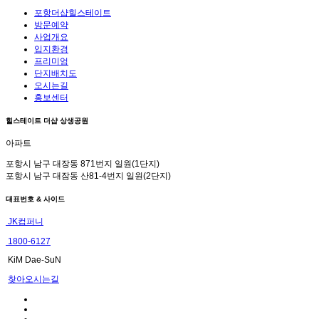
포항더샵힐스테이트
방문예약
사업개요
입지환경
프리미엄
단지배치도
오시는길
홍보센터
힐스테이트 더샵 상생공원
아파트
포항시 남구 대장동 871번지 일원(1단지)
포항시 남구 대잠동 산81-4번지 일원(2단지)
대표번호 & 사이드
JK컴퍼니
1800-6127
KiM Dae-SuN
찾아오시는길