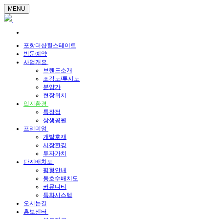
MENU
포항더샵힐스테이트
방문예약
사업개요
브랜드소개
조감도/투시도
분양가
현장위치
입지환경
특장점
상생공원
프리미엄
개발호재
시장환경
투자가치
단지배치도
평형안내
동호수배치도
커뮤니티
특화시스템
오시는길
홍보센터