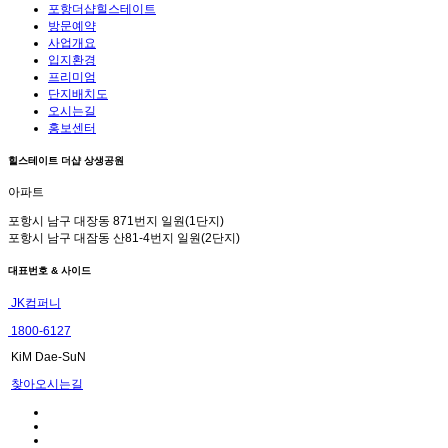
포항더샵힐스테이트
방문예약
사업개요
입지환경
프리미엄
단지배치도
오시는길
홍보센터
힐스테이트 더샵 상생공원
아파트
포항시 남구 대장동 871번지 일원(1단지)
포항시 남구 대잠동 산81-4번지 일원(2단지)
대표번호 & 사이드
JK컴퍼니
1800-6127
KiM Dae-SuN
찾아오시는길