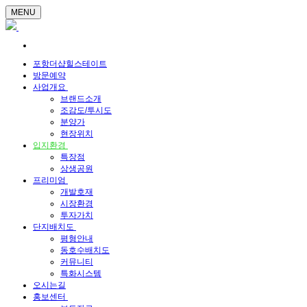
MENU
포항더샵힐스테이트
방문예약
사업개요
브랜드소개
조감도/투시도
분양가
현장위치
입지환경
특장점
상생공원
프리미엄
개발호재
시장환경
투자가치
단지배치도
평형안내
동호수배치도
커뮤니티
특화시스템
오시는길
홍보센터