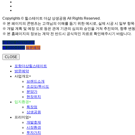
Copyrights © 힐스테이트 더샵 상생공원 All Rights Reserved.
※ 본 페이지의 콘텐츠는 고객님의 이해를 돕기 위한 예시로, 실제 시공 시 일부 항목
※ 개발 계획 및 예정 도로 등은 관계 기관의 심의와 승인을 거쳐 추진되며, 향후 변동
※ 본 홈페이지의 정보는 계약 전 반드시 공식적인 자료로 확인해주시기 바랍니다.
(클릭시 상담사연결)
☎ 1800-6127
방문예약
CLOSE
포항더샵힐스테이트
방문예약
사업개요
+
브랜드소개
조감도/투시도
분양가
현장위치
입지환경
+
특장점
상생공원
프리미엄
+
개발호재
시장환경
투자가치