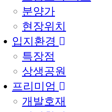
분양가
현장위치
입지환경
특장점
상생공원
프리미엄
개발호재