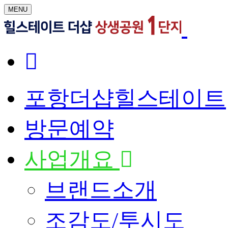
MENU
포항더샵힐스테이트
방문예약
사업개요
브랜드소개
조감도/투시도