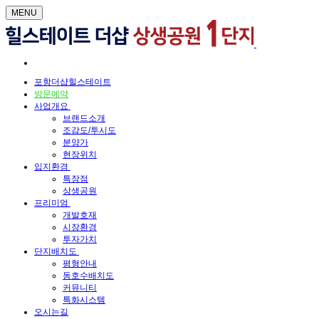
MENU
포항더샵힐스테이트
방문예약
사업개요
브랜드소개
조감도/투시도
분양가
현장위치
입지환경
특장점
상생공원
프리미엄
개발호재
시장환경
투자가치
단지배치도
평형안내
동호수배치도
커뮤니티
특화시스템
오시는길