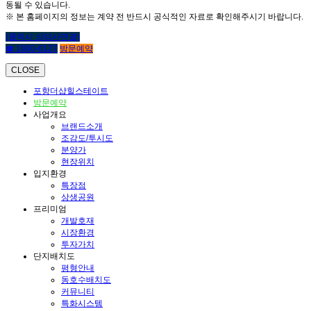
동될 수 있습니다.
※ 본 홈페이지의 정보는 계약 전 반드시 공식적인 자료로 확인해주시기 바랍니다.
(클릭시 상담사연결)
☎ 1800-6127
방문예약
CLOSE
포항더샵힐스테이트
방문예약
사업개요
브랜드소개
조감도/투시도
분양가
현장위치
입지환경
특장점
상생공원
프리미엄
개발호재
시장환경
투자가치
단지배치도
평형안내
동호수배치도
커뮤니티
특화시스템