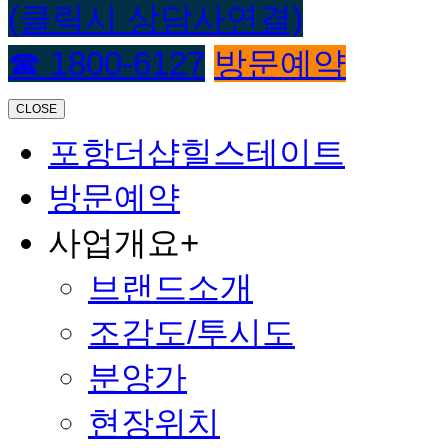
(클릭시 상담사연결)
☎ 1800-6127
방문예약
CLOSE
포항더샵힐스테이트
방문예약
사업개요
+
브랜드소개
조감도/투시도
분양가
현장위치