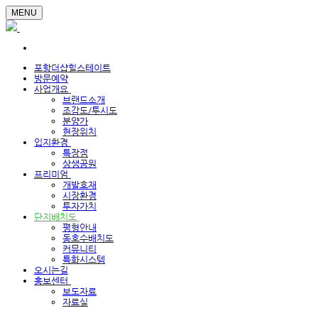
MENU
포항더샵힐스테이트
방문예약
사업개요
브랜드소개
조감도/투시도
분양가
현장위치
입지환경
특장점
상생공원
프리미엄
개발호재
시장환경
투자가치
단지배치도
평형안내
동호수배치도
커뮤니티
특화시스템
오시는길
홍보센터
보도자료
자료실