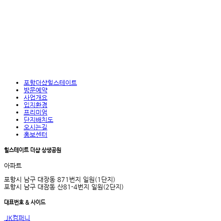
포항더샵힐스테이트
방문예약
사업개요
입지환경
프리미엄
단지배치도
오시는길
홍보센터
힐스테이트 더샵 상생공원
아파트
포항시 남구 대장동 871번지 일원(1단지)
포항시 남구 대잠동 산81-4번지 일원(2단지)
대표번호 & 사이드
JK컴퍼니