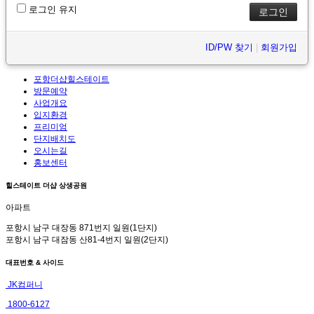
로그인 유지
ID/PW 찾기
|
회원가입
포항더샵힐스테이트
방문예약
사업개요
입지환경
프리미엄
단지배치도
오시는길
홍보센터
힐스테이트 더샵 상생공원
아파트
포항시 남구 대장동 871번지 일원(1단지)
포항시 남구 대잠동 산81-4번지 일원(2단지)
대표번호 & 사이드
JK컴퍼니
1800-6127