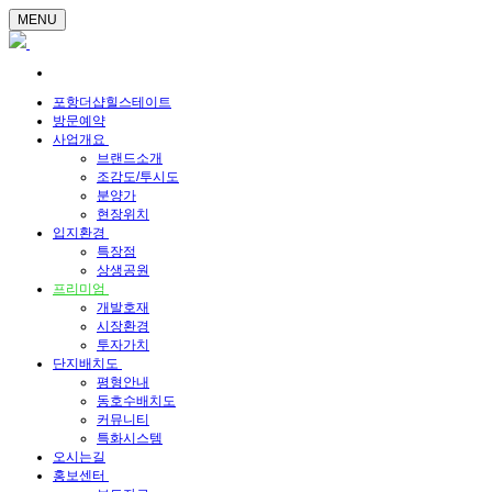
MENU
포항더샵힐스테이트
방문예약
사업개요
브랜드소개
조감도/투시도
분양가
현장위치
입지환경
특장점
상생공원
프리미엄
개발호재
시장환경
투자가치
단지배치도
평형안내
동호수배치도
커뮤니티
특화시스템
오시는길
홍보센터