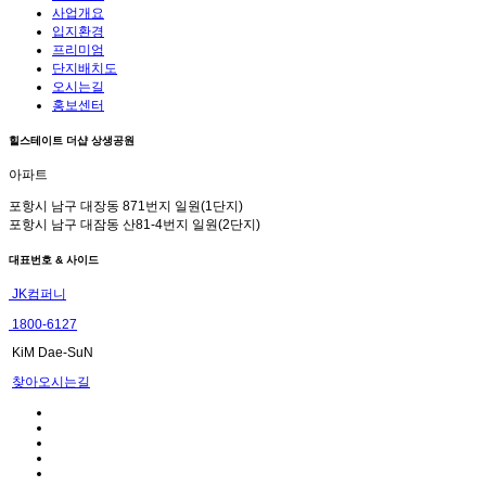
사업개요
입지환경
프리미엄
단지배치도
오시는길
홍보센터
힐스테이트 더샵 상생공원
아파트
포항시 남구 대장동 871번지 일원(1단지)
포항시 남구 대잠동 산81-4번지 일원(2단지)
대표번호 & 사이드
JK컴퍼니
1800-6127
KiM Dae-SuN
찾아오시는길