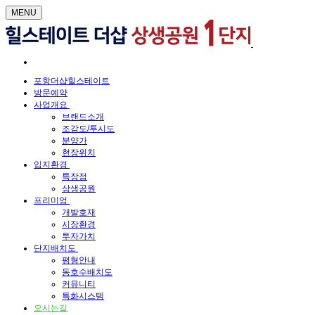
MENU
포항더샵힐스테이트
방문예약
사업개요
브랜드소개
조감도/투시도
분양가
현장위치
입지환경
특장점
상생공원
프리미엄
개발호재
시장환경
투자가치
단지배치도
평형안내
동호수배치도
커뮤니티
특화시스템
오시는길