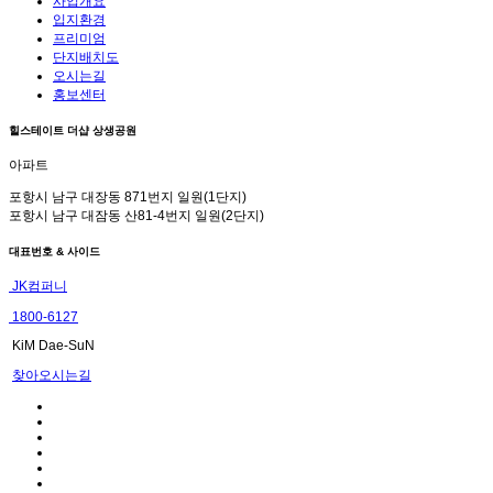
사업개요
입지환경
프리미엄
단지배치도
오시는길
홍보센터
힐스테이트 더샵 상생공원
아파트
포항시 남구 대장동 871번지 일원(1단지)
포항시 남구 대잠동 산81-4번지 일원(2단지)
대표번호 & 사이드
JK컴퍼니
1800-6127
KiM Dae-SuN
찾아오시는길