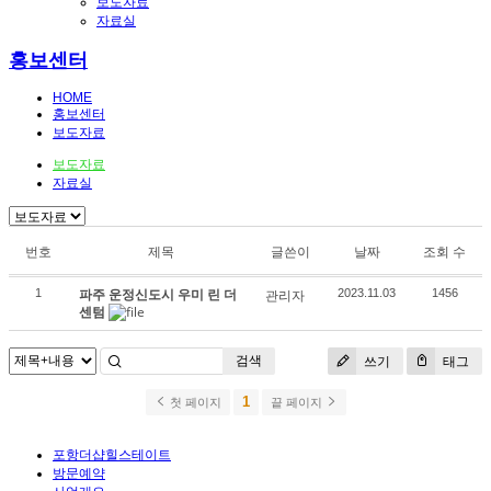
보도자료
자료실
홍보센터
HOME
홍보센터
보도자료
보도자료
자료실
번호
제목
글쓴이
날짜
조회 수
파주 운정신도시 우미 린 더
1
관리자
2023.11.03
1456
센텀
검색
쓰기
태그
1
첫 페이지
끝 페이지
포항더샵힐스테이트
방문예약