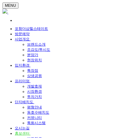
MENU
포항더샵힐스테이트
방문예약
사업개요
브랜드소개
조감도/투시도
분양가
현장위치
입지환경
특장점
상생공원
프리미엄
개발호재
시장환경
투자가치
단지배치도
평형안내
동호수배치도
커뮤니티
특화시스템
오시는길
홍보센터