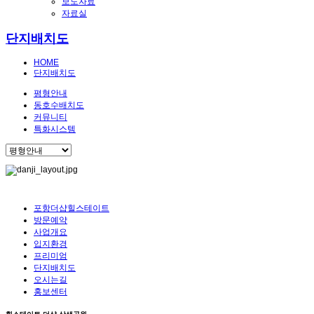
보도자료
자료실
단지배치도
HOME
단지배치도
평형안내
동호수배치도
커뮤니티
특화시스템
포항더샵힐스테이트
방문예약
사업개요
입지환경
프리미엄
단지배치도
오시는길
홍보센터