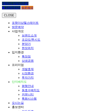
(클릭시 상담사연결)
☎ 1800-6127
방문예약
CLOSE
포항더샵힐스테이트
방문예약
사업개요
브랜드소개
조감도/투시도
분양가
현장위치
입지환경
특장점
상생공원
프리미엄
개발호재
시장환경
투자가치
단지배치도
평형안내
동호수배치도
커뮤니티
특화시스템
오시는길
홍보센터