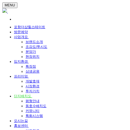
MENU
포항더샵힐스테이트
방문예약
사업개요
브랜드소개
조감도/투시도
분양가
현장위치
입지환경
특장점
상생공원
프리미엄
개발호재
시장환경
투자가치
단지배치도
평형안내
동호수배치도
커뮤니티
특화시스템
오시는길
홍보센터