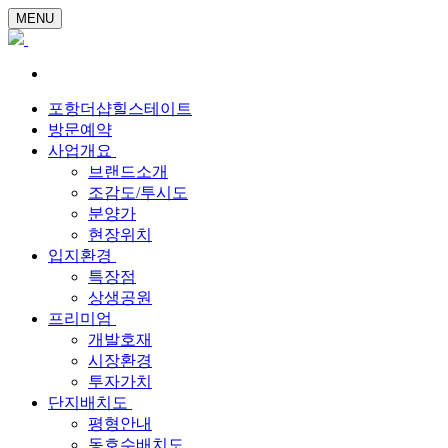
MENU
포항더샵힐스테이트
방문예약
사업개요
브랜드소개
조감도/투시도
분양가
현장위치
입지환경
특장점
상생공원
프리미엄
개발호재
시장환경
투자가치
단지배치도
평형안내
동호수배치도