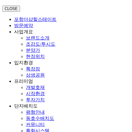
CLOSE
포항더샵힐스테이트
방문예약
사업개요
브랜드소개
조감도/투시도
분양가
현장위치
입지환경
특장점
상생공원
프리미엄
개발호재
시장환경
투자가치
단지배치도
평형안내
동호수배치도
커뮤니티
특화시스템