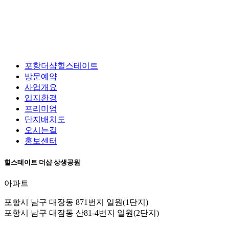
포항더샵힐스테이트
방문예약
사업개요
입지환경
프리미엄
단지배치도
오시는길
홍보센터
힐스테이트 더샵 상생공원
아파트
포항시 남구 대장동 871번지 일원(1단지)
포항시 남구 대잠동 산81-4번지 일원(2단지)