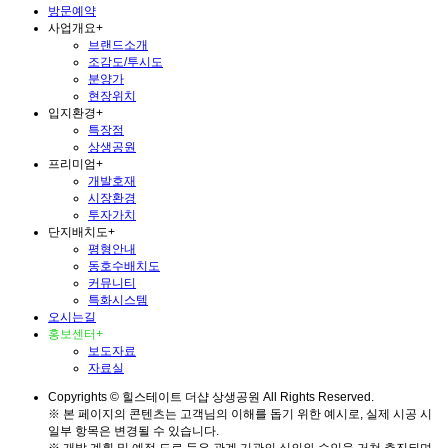
방문예약
사업개요
+
브랜드소개
조감도/투시도
분양가
현장위치
입지환경
+
특장점
상생공원
프리미엄
+
개발호재
시장환경
투자가치
단지배치도
+
평형안내
동호수배치도
커뮤니티
특화시스템
오시는길
홍보센터
+
보도자료
자료실
Copyrights © 힐스테이트 더샵 상생공원 All Rights Reserved.
※ 본 페이지의 콘텐츠는 고객님의 이해를 돕기 위한 예시로, 실제 시공 시
일부 항목은 변경될 수 있습니다.