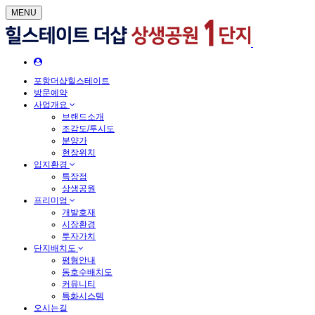
MENU
포항더샵힐스테이트
방문예약
사업개요
브랜드소개
조감도/투시도
분양가
현장위치
입지환경
특장점
상생공원
프리미엄
개발호재
시장환경
투자가치
단지배치도
평형안내
동호수배치도
커뮤니티
특화시스템
오시는길