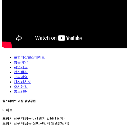
포항더샵힐스테이트
방문예약
사업개요
입지환경
프리미엄
단지배치도
오시는길
홍보센터
힐스테이트 더샵 상생공원
아파트
포항시 남구 대장동 871번지 일원(1단지)
포항시 남구 대잠동 산81-4번지 일원(2단지)