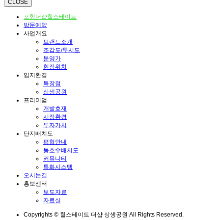
CLOSE
포항더샵힐스테이트
방문예약
사업개요
브랜드소개
조감도/투시도
분양가
현장위치
입지환경
특장점
상생공원
프리미엄
개발호재
시장환경
투자가치
단지배치도
평형안내
동호수배치도
커뮤니티
특화시스템
오시는길
홍보센터
보도자료
자료실
Copyrights © 힐스테이트 더샵 상생공원 All Rights Reserved.