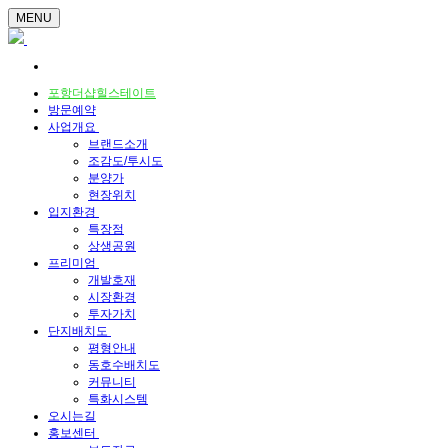
MENU
포항더샵힐스테이트
방문예약
사업개요
브랜드소개
조감도/투시도
분양가
현장위치
입지환경
특장점
상생공원
프리미엄
개발호재
시장환경
투자가치
단지배치도
평형안내
동호수배치도
커뮤니티
특화시스템
오시는길
홍보센터