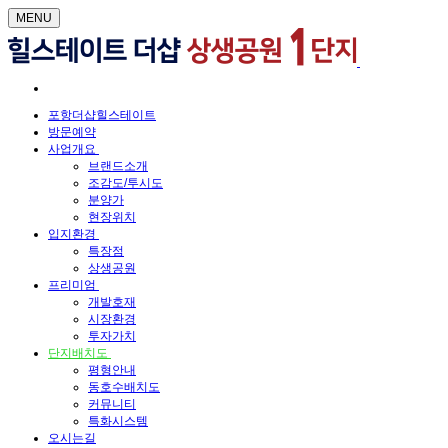
MENU
포항더샵힐스테이트
방문예약
사업개요
브랜드소개
조감도/투시도
분양가
현장위치
입지환경
특장점
상생공원
프리미엄
개발호재
시장환경
투자가치
단지배치도
평형안내
동호수배치도
커뮤니티
특화시스템
오시는길