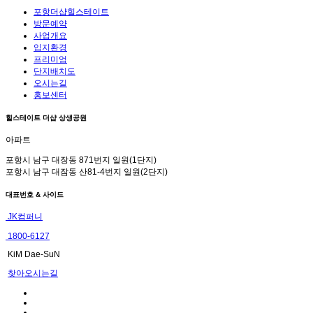
포항더샵힐스테이트
방문예약
사업개요
입지환경
프리미엄
단지배치도
오시는길
홍보센터
힐스테이트 더샵 상생공원
아파트
포항시 남구 대장동 871번지 일원(1단지)
포항시 남구 대잠동 산81-4번지 일원(2단지)
대표번호 & 사이드
JK컴퍼니
1800-6127
KiM Dae-SuN
찾아오시는길