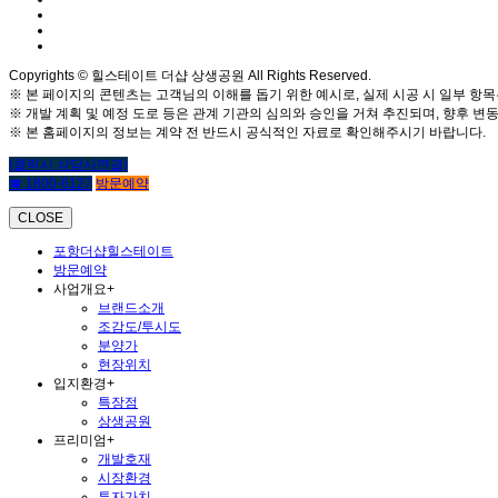
Copyrights © 힐스테이트 더샵 상생공원 All Rights Reserved.
※ 본 페이지의 콘텐츠는 고객님의 이해를 돕기 위한 예시로, 실제 시공 시 일부 항목
※ 개발 계획 및 예정 도로 등은 관계 기관의 심의와 승인을 거쳐 추진되며, 향후 변동
※ 본 홈페이지의 정보는 계약 전 반드시 공식적인 자료로 확인해주시기 바랍니다.
(클릭시 상담사연결)
☎ 1800-6127
방문예약
CLOSE
포항더샵힐스테이트
방문예약
사업개요
+
브랜드소개
조감도/투시도
분양가
현장위치
입지환경
+
특장점
상생공원
프리미엄
+
개발호재
시장환경
투자가치